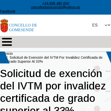
Pasar al contenido principal
+34 988 485 000
concellogomesende@yahoo.es
Facebook
Select your 
Ruta de navegación
Inicio
Solicitud de Exención del IVTM Por Invalidez Certificada de
Grado Superior Al 33%
Solicitud de exención
del IVTM por invalidez
certificada de grado
superior al 33%